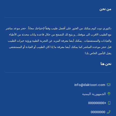
من نحن
دكتوري دوت كوم يمكنك من العثور على أفضل طبيب وفقاً لإحتياجك مجاناً . حجز موعد مباشر
مع الطبيب الاقرب الى موقعك , و يتيح لك التصفح من خلال قاعدة بيانات محدثة من الأطباء
والعيادات والمستشفيات . يمكنك أيضا معرفة المزيد عن التجربة الطبية ورؤية خبرات الطبيب
قبل حجز موعده المباشر.كما يمكنك أيضا معرفة ما إذا كان الطبيب أو العيادة أو المستشفى
يقبل التأمين الخاص بك!
نحن هنا
info@daktoori.com
الجمهورية اليمنية
+000000000
00000000