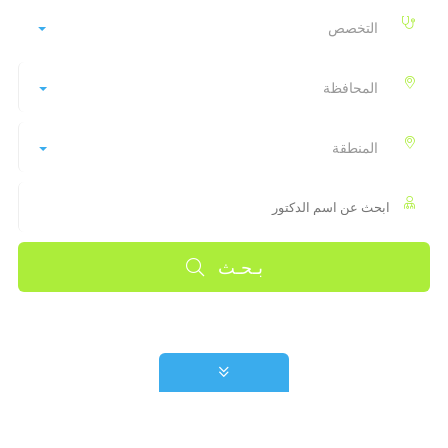
التخصص
المحافظة
المنطقة
بـحـث