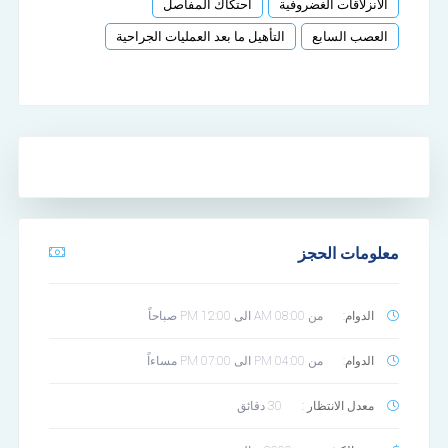
الانزلاقات الغضروفية
احتكاك المفاصل
العصب السابع
التأهيل ما بعد العمليات الجراحية
معلومات الحجز
الدوام:
من 08:00 AM الى 12:00 PM صباحاً
الدوام:
من 04:00 PM الى 07:00 PM مساءاً
معدل الانتظار :
30 دقائق