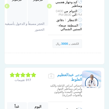
مساء
كبد وجهاز هضمي
ومناظير
الدوام: من 04:00
PM الى 08:00 PM
الانتظار: 1 دقائق
الحجز مسبقاً و الدخول بأسبقية
المنطقة: صنعاء -
الستين الشمالي
الحضور
3000
الكشف بـ
ريال
برج الجامعة الطبي
عبدالعظيم
الدكتور
العلوط
317 تقييمات
اخصائي أمراض الباطنة والكبد
وأمراض ومناظير الجهاز
الهضمي (المعدة والقولون
والقنوات المرارية)
الثلاثاء
الأربعاء
اليوم
غداً
ا