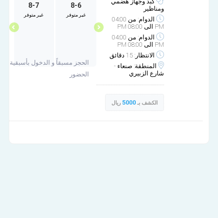
كبد وجهاز هضمي
8-7
8-6
9-30
9-29
ومناظير
غير متوفر
غير متوفر
مساء
مساء
الدوام: من 04:00
PM الى 08:00 PM
الدوام: من 04:00
PM الى 08:00 PM
الانتظار: 15 دقائق
الحجز مسبقاً و الدخول بأسبقية
المنطقة: صنعاء -
شارع الزبيري
الحضور
5000
الكشف بـ
ريال
عيادة د عبدالعظيم العلوط التخصصية