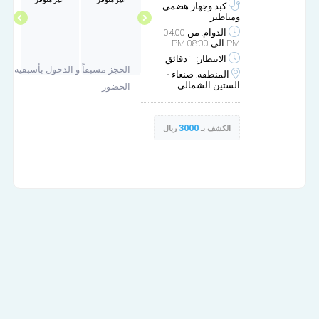
مساء
كبد وجهاز هضمي
ومناظير
الدوام: من 04:00
PM الى 08:00 PM
الانتظار: 1 دقائق
الحجز مسبقاً و الدخول بأسبقية
المنطقة: صنعاء -
الستين الشمالي
الحضور
3000
الكشف بـ
ريال
برج الجامعة الطبي