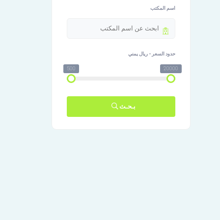
اسم المكتب
حدود السعر - ريال يمني
500
20000
بـحـث