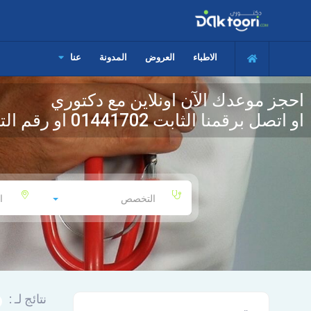
الاطباء
العروض
المدونة
عنا
احجز موعدك الآن اونلاين مع دكتوري
او اتصل برقمنا الثابت
01441702
او رقم الت
التخصص
ا
نتائج لـ :