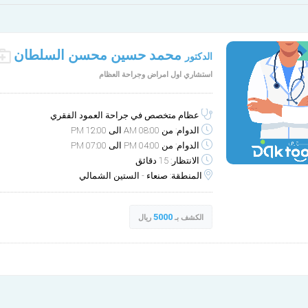
محمد حسين محسن السلطان
الدكتور
الأربعاء
الخميس
استشاري اول امراض وجراحة العظام
10-1
9-30
غير متوفر
مساء
عظام متخصص في جراحة العمود الفقري
الدوام: من 08:00 AM الى 12:00 PM
الدوام: من 04:00 PM الى 07:00 PM
الانتظار: 15 دقائق
المنطقة: صنعاء - الستين الشمالي
5000
الكشف بـ
ريال
عيادة د / محمد حسين الس