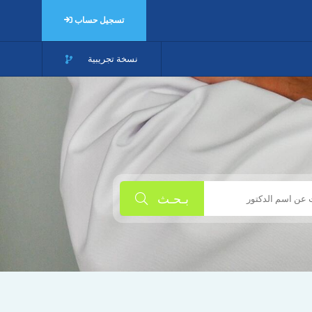
تسجيل حساب
نسخة تجريبية
بـحـث