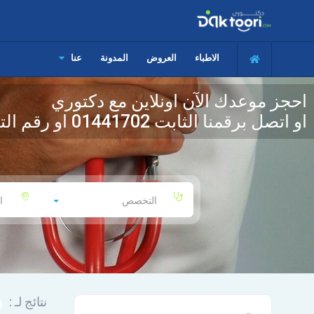
الاطباء
العروض
المدونة
عنا
احجز موعدك الآن اونلاين مع دكتوري
او اتصل برقمنا الثابت
01441702
او رقم الت
التخصص
ا
نتائج لـ :