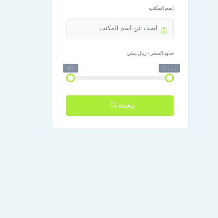
اسم المكتب
حدود السعر - ريال يمني
500
20000
بـحـث