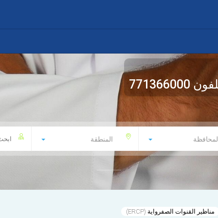
لفون
771366000
لمحافظة
المنطقة
مناظير القنوات الصفرواية (ERCP)