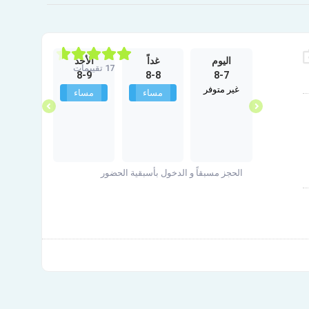
الخميس
اليوم
غداً
الأحد
الإثنين
17 تقييمات
8-10
8-9
8-8
8-7
10-1
غير متوفر
غير متوفر
مساء
مساء
مساء
الحجز مسبقاً و الدخول بأسبقية الحضور
ر