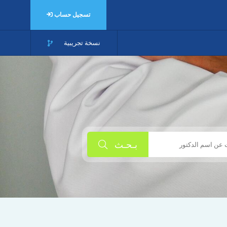
تسجيل حساب
نسخة تجريبية
بـحـث