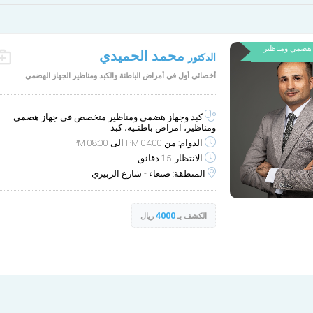
 هضمي ومناظير
محمد الحميدي
الدكتور
الثلاثاء
الأربعاء
9-30
9-29
أخصائي أول في أمراض الباطنة والكبد ومناظير الجهاز الهضمي
مساء
مساء
كبد وجهاز هضمي ومناظير متخصص في جهاز هضمي
ومناظير، امراض باطنـية، كبد
الدوام: من 04:00 PM الى 08:00 PM
الانتظار: 15 دقائق
المنطقة: صنعاء - شارع الزبيري
4000
الكشف بـ
ريال
مركز نيوسكوب للمناظي