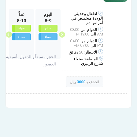
اطفال وحديثي
الجمعة
السبت
اليوم
غداً
ا
الولادة متخصص في
8-10
8-9
10-3
10-2
أمراض دم
غير متوفر
صباح
صباح
صباح
الدوام: من 08:00
AM الى 12:00 PM
مساء
مساء
مساء
الدوام: من 04:00
PM الى 07:00 PM
الانتظار: 20 دقائق
الحجز مسبقاً و الدخول بأسبقية
المنطقة: صنعاء -
شارع الزبيري
الحضور
3000
الكشف بـ
ريال
عيادة د/ عبدالله الطيار