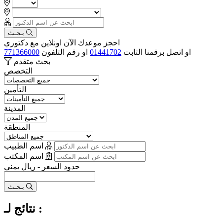
بـحـث
احجز موعدك الآن اونلاين مع دكتوري
او اتصل برقمنا الثابت
01441702
او رقم التلفون
771366000
بحث متقدم
التخصص
التأمين
المدينة
المنطقة
اسم الطبيب
اسم المكتب
حدود السعر - ريال يمني
بـحـث
نتائج لـ :