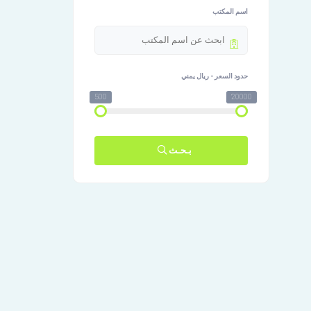
اسم المكتب
حدود السعر - ريال يمني
500
20000
بـحـث