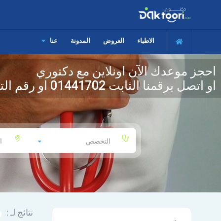
الاطباء
العروض
المدونة
عنا
احجز موعدك الآن اونلاين مع دكتوري
او اتصل برقمنا الثابت
01441702
او رقم الت
التخصص
ا
نتائج لـ :