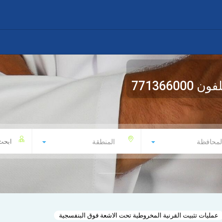
لفون
771366000
لمحافظة
المنطقة
عمليات تثبيت القرنية المخروطية تحت الاشعة فوق البنفسجية