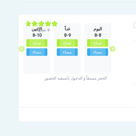
الجمعة
اليوم
غداً
الإثنين
الثلاثاء
6 تقييمات
8-11
8-10
8-9
8-8
10-2
غير متوفر
صباح
صباح
صباح
صباح
مساء
مساء
مساء
مساء
الحجز مسبقاً و الدخول بأسبقية الحضور
لعيون