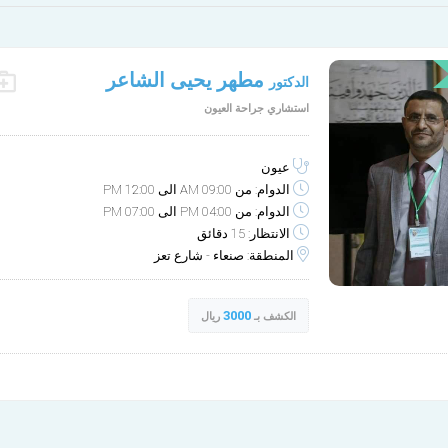
مطهر يحيى الشاعر
الدكتور
الأربعاء
الخميس
استشاري جراحة العيون
10-1
9-30
صباح
صباح
عيون
مساء
مساء
الدوام: من 09:00 AM الى 12:00 PM
الدوام: من 04:00 PM الى 07:00 PM
الانتظار: 15 دقائق
المنطقة: صنعاء - شارع تعز
3000
الكشف بـ
ريال
مركز الشاعر لطب وجراحة ا