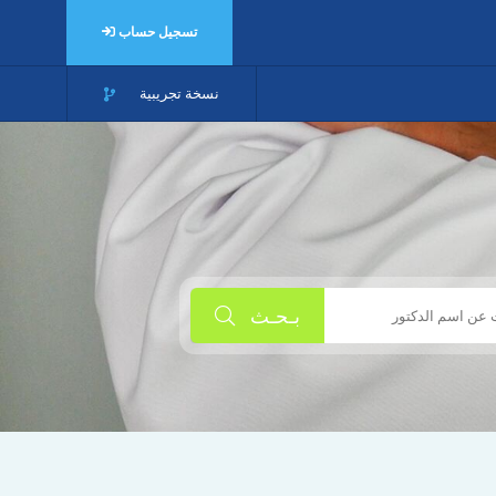
تسجيل حساب
نسخة تجريبية
بـحـث