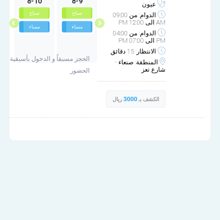
8-10
8-9
10-3
10-2
عيون
غير متوفر
صباح
صباح
صباح
الدوام: من 09:00
AM الى 12:00 PM
مساء
مساء
مساء
الدوام: من 04:00
PM الى 07:00 PM
الانتظار: 15 دقائق
الحجز مسبقاً و الدخول بأسبقية
المنطقة: صنعاء -
شارع تعز
الحضور
3000
الكشف بـ
ريال
مركز الشاعر لطب وجراحة العيون