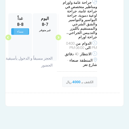
جراحة عامة واورام
ومناظير متخصص في
جراحة عامة، جراحة
اوعية دموية، جراحة
الأربعاء
الخميس
اليوم
غداً
البواسير والنواسير
والشق الشرجي
8-8
8-7
10-1
9-30
والمستقيم بالليزر
غير متوفر
غير متوفر
غ
مساء
مساء
والتدبيس الجراحي.،
جراحة اورام
الدوام: من 04:00
PM الى 06:00 PM
الانتظار: 40 دقائق
الحجز مسبقاً و الدخول بأسبقية
المنطقة: صنعاء -
شارع تعز
الحضور
4000
الكشف بـ
ريال
عيادة الدكتورة عبير شايع