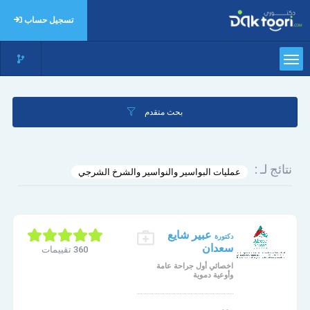
تسجيل حساب
بحث متقدم
نتائج لـ :
عمليات البواسير والنواسير والشرخ الشرجي
عبير شايع
دكتورة
سعدان
360 تقييمات
اخصائي أول جراحة عامة
وأوعية دموية