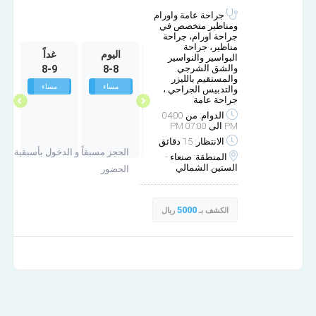
جراحة عامة واورام
ومناظير متخصص في
جراحة اورام، جراحة
مناظير، جراحة
الخميس
الجمعة
اليوم
غداً
ا
البواسير والنواسير
والشق الشرجي
8-9
8-8
10-2
10-1
والمستقيم بالليزر
غير متوفر
غير متوفر
مساء
مساء
والتدبيس الجراحي.،
جراحة عامة
الدوام: من 04:00
PM الى 07:00 PM
الانتظار: 15 دقائق
الحجز مسبقاً و الدخول بأسبقية
المنطقة: صنعاء -
الستين الشمالي
الحضور
5000
الكشف بـ
ريال
العيادة الإستشارية للجراحة العامة وجراحة الاورام والمناظير