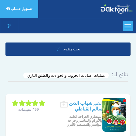
تسجيل حساب
بحث متقدم
نتائج لـ :
عمليات اصابات الحروب والحوادث والطلق الناري.
شهاب الدين
الدكتور
سالم القباطي
499 تقييمات
استشاري الجراحه العامه
والأورام والمناظير وجراحة
البواسير والمستقيم بالليزر.