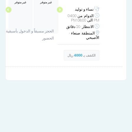
غير متوفر
غير متوفر
مساء
مساء
نساء و توليد
الدوام: من 04:00
PM الى 08:00 PM
الانتظار: 20 دقائق
الحجز مسبقاً و الدخول بأسبقية
المنطقة: صنعاء -
الأصبحي
الحضور
4000
الكشف بـ
ريال
عيادة د/انتصار الكامل