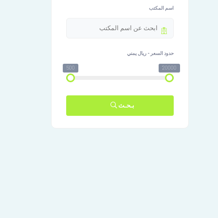
اسم المكتب
حدود السعر - ريال يمني
500
20000
بـحـث