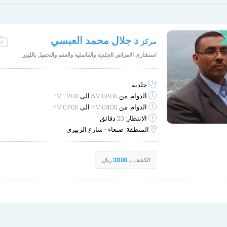
د جلال محمد العبسي
مركز
الإثنين
الثلاثاء
استشاري الامراض الجلدية والتناسلية والعقم والتجميل بالليزر
9-29
9-28
مساء
صباح
جلدية
مساء
الدوام: من 08:00 AM الى 12:00 PM
الدوام: من 04:00 PM الى 07:00 PM
الانتظار: 20 دقائق
المنطقة: صنعاء - شارع الزبيري
3000
الكشف بـ
ريال
مركز د/ جلال العبسي