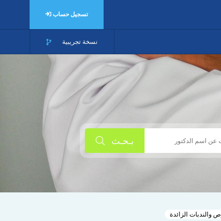
تسجيل حساب
نسخة تجريبية
بـحـث
ص والندبات الزائدة