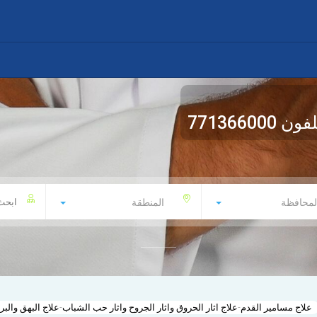
لفون
771366000
لمحافظة
المنطقة
علاج مسامير القدم-علاج اثار الحروق واثار الجروح واثار حب الشباب-علاج البهق والبر