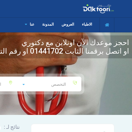
الاطباء
العروض
المدونة
عنا
احجز موعدك الآن اونلاين مع دكتوري
او اتصل برقمنا الثابت
01441702
او رقم الت
التخصص
ا
نتائج لـ :