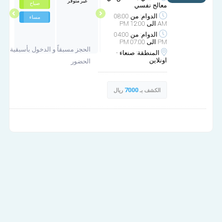
غير متوفر
غير متوفر
صباح
صباح
معالج نفسي
الدوام: من 08:00
مساء
مساء
AM الى 12:00 PM
الدوام: من 04:00
PM الى 07:00 PM
الحجز مسبقاً و الدخول بأسبقية
المنطقة: صنعاء -
اونلاين
الحضور
7000
الكشف بـ
ريال
عيادة الدعم النفسي