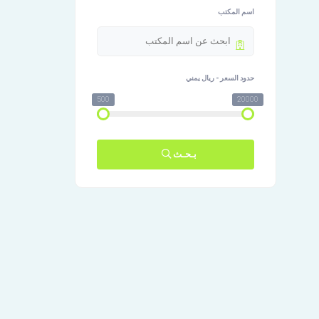
اسم المكتب
حدود السعر - ريال يمني
500
20000
بـحـث