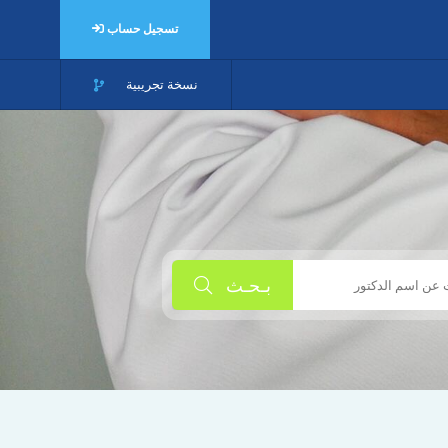
تسجيل حساب
نسخة تجريبية
بـحـث