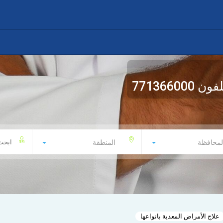
لفون
771366000
لمحافظة
المنطقة
علاج الأمراض المعدية بانواعها