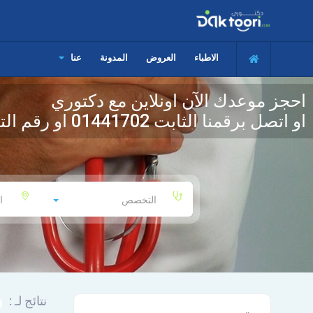
الاطباء
العروض
المدونة
عنا
احجز موعدك الآن اونلاين مع دكتوري
او اتصل برقمنا الثابت
01441702
او رقم الت
التخصص
ا
نتائج لـ :