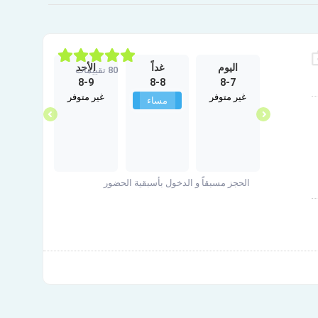
الخميس
اليوم
غداً
الأحد
الإثنين
80 تقييمات
8-10
8-9
8-8
8-7
10-1
غير متوفر
غير متوفر
غير متوفر
مساء
مساء
الحجز مسبقاً و الدخول بأسبقية الحضور