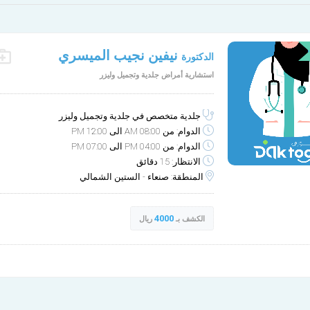
نيفين نجيب الميسري
الدكتورة
الثلاثاء
الأربعاء
استشارية أمراض جلدية وتجميل وليزر
9-30
9-29
صباح
مساء
جلدية متخصص في جلدية وتجميل وليزر
الدوام: من 08:00 AM الى 12:00 PM
الدوام: من 04:00 PM الى 07:00 PM
الانتظار: 15 دقائق
المنطقة: صنعاء - الستين الشمالي
4000
الكشف بـ
ريال
برج الاندلس