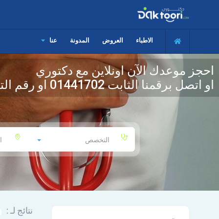
الاطباء
العروض
المدونة
عنا
احجز موعدك الآن اونلاين مع دكتوري
او اتصل برقمنا الثابت
01441702
او رقم الت
التخصص
ا
نتائج لـ :