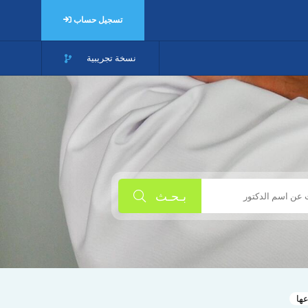
تسجيل حساب
نسخة تجريبية
بـحـث
عها