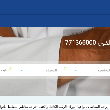
لفون
771366000
لمحافظة
المنطقة
زراعة المفاصل بأنواعها-الورك -الركبة-الكاحل والكتف -جراحة مناظير المفاصل بأنوا