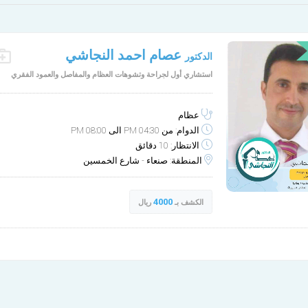
الأربعاء
الخميس
عصام احمد النجاشي
الدكتور
10-1
9-30
استشاري أول لجراحة وتشوهات العظام والمفاصل والعمود الفقري
غير متوفر
مساء
عظام
الدوام: من 04:30 PM الى 08:00 PM
الانتظار: 10 دقائق
المنطقة: صنعاء - شارع الخمسين
4000
الكشف بـ
ريال
عيادة د. عصام النجاشي