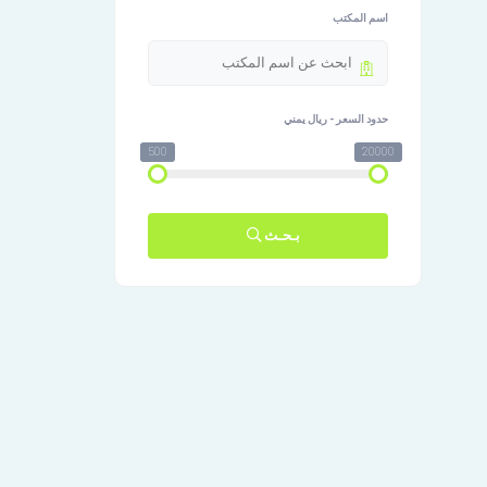
اسم المكتب
حدود السعر - ريال يمني
500
20000
بـحـث