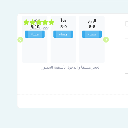
الجمعة
اليوم
غداً
الإثنين
الثلاثاء
8-11
8-10
8-9
8-8
10-2
227 تقييمات
غير متوفر
مساء
مساء
مساء
مساء
الحجز مسبقاً و الدخول بأسبقية الحضور