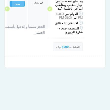
ومناظير متخصص في
غير متوفر
غير متوفر
مساء
مساء
جهاز هضمي ومناظير،
امراض باطنـية، كبد
الدوام: من 04:00
PM الى 08:00 PM
الانتظار: 15 دقائق
الحجز مسبقاً و الدخول بأسبقية
المنطقة: صنعاء -
شارع الزبيري
الحضور
4000
الكشف بـ
ريال
مركز نيوسكوب للمناظير