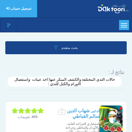
تسجيل حساب
بحث متقدم
نتائج لـ :
حالات الثدي المختلفة والكشف المبكر عنها(اخذ عينات -واستئصال
الاورام والكتل للثدي )
شهاب الدين
الدكتور
سالم القباطي
499 تقييمات
استشاري الجراحه العامه
والأورام والمناظير وجراحة
البواسير والمستقيم بالليزر.