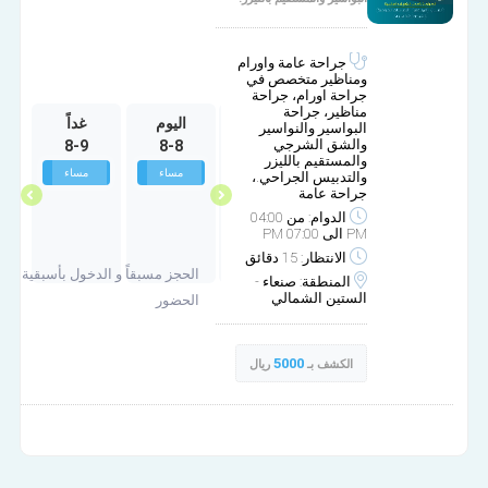
جراحة عامة واورام
ومناظير متخصص في
جراحة اورام، جراحة
مناظير، جراحة
الخميس
الجمعة
اليوم
غداً
ا
البواسير والنواسير
والشق الشرجي
8-9
8-8
10-2
10-1
والمستقيم بالليزر
غير متوفر
غير متوفر
مساء
مساء
والتدبيس الجراحي.،
جراحة عامة
الدوام: من 04:00
PM الى 07:00 PM
الانتظار: 15 دقائق
الحجز مسبقاً و الدخول بأسبقية
المنطقة: صنعاء -
الستين الشمالي
الحضور
5000
الكشف بـ
ريال
العيادة الإستشارية للجراحة العامة وجراحة الاورام والمناظير