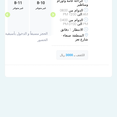
جراحة عامة واورام
8-11
8-10
10-4
10-3
ومناظير
غير متوفر
غير متوفر
غير متوفر
غير متوفر
غ
الدوام: من 08:00
AM الى 12:00 PM
الدوام: من 04:00
PM الى 07:00 PM
الانتظار: 1 دقائق
الحجز مسبقاً و الدخول بأسبقية
المنطقة: صنعاء -
شارع تعز
الحضور
3000
الكشف بـ
ريال
مجمع الأنصار الطبي