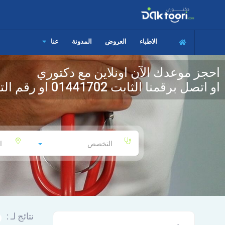
الاطباء
العروض
المدونة
عنا
احجز موعدك الآن اونلاين مع دكتوري
او اتصل برقمنا الثابت
01441702
او رقم الت
التخصص
ا
نتائج لـ :