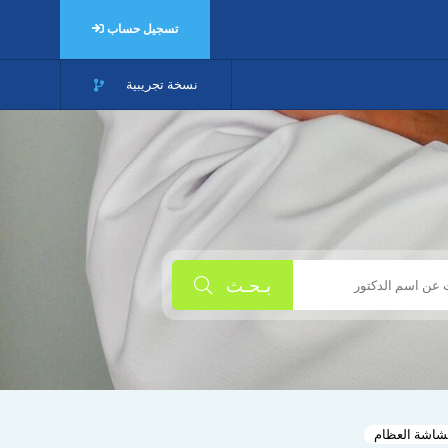
تسجيل حساب
نسخة تجريبية
بـحـث
هشاشة العظام