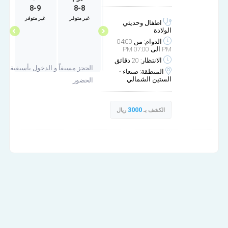
8-9
8-8
10-2
10-1
غير متوفر
غير متوفر
غير متوفر
غير متوفر
اطفال وحديثي
الولادة
الدوام: من 04:00
PM الى 07:00 PM
الانتظار: 20 دقائق
الحجز مسبقاً و الدخول بأسبقية
المنطقة: صنعاء -
الستين الشمالي
الحضور
3000
الكشف بـ
ريال
العيادة الاستشارية د. نسيبة الشرفي لطب الاطفال وحديثي الولادة.