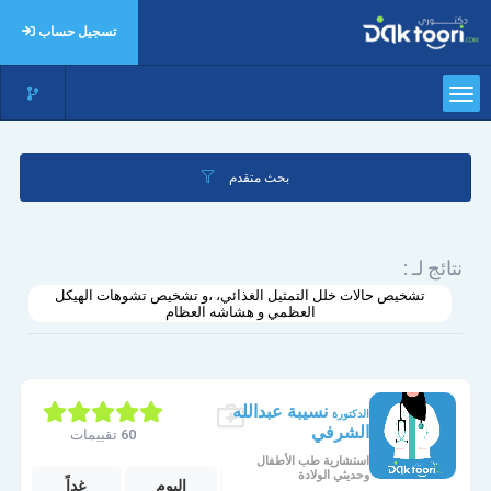
تسجيل حساب
بحث متقدم
نتائج لـ :
تشخيص حالات خلل التمثيل الغذائي، ،و تشخيص تشوهات الهيكل
العظمي و هشاشه العظام
نسيبة عبدالله
الدكتورة
الشرفي
60 تقييمات
استشارية طب الأطفال
وحديثي الولادة
الخميس
الجمعة
اليوم
غداً
ا