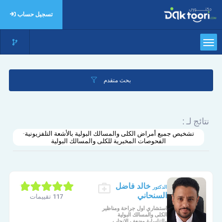
تسجيل حساب
بحث متقدم
نتائج لـ :
تشخيص جميع أمراض الكلى والمسالك البولية بالأشعة التلفزيونية-
الفحوصات المخبرية للكلى والمسالك البولية
خالد فاضل
الدكتور
السنحاني
117 تقييمات
استشاري اول جراحة ومناظير
الكلى والمسالك البولية
والتناسلية وضعف الانجاب