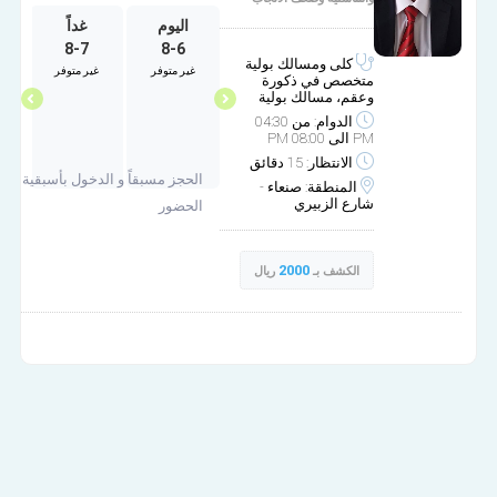
الثلاثاء
الأربعاء
اليوم
غداً
ا
8-7
8-6
9-30
9-29
كلى ومسالك بولية
غير متوفر
غير متوفر
مساء
مساء
متخصص في ذكورة
وعقم، مسالك بولية
الدوام: من 04:30
PM الى 08:00 PM
الانتظار: 15 دقائق
الحجز مسبقاً و الدخول بأسبقية
المنطقة: صنعاء -
شارع الزبيري
الحضور
2000
الكشف بـ
ريال
آدم وحواءالطبي لجراحة وطب الكلى المسالك البولية