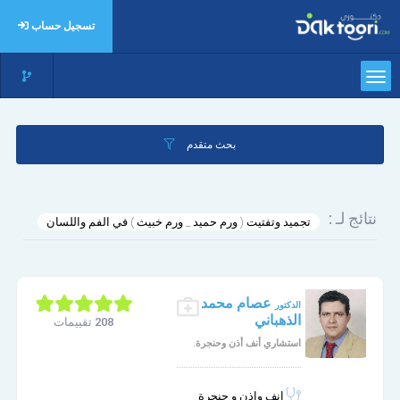
تسجيل حساب
بحث متقدم
نتائج لـ :
تجميد وتفتيت ( ورم حميد _ ورم خبيث ) في الفم واللسان
عصام محمد
الدكتور
الذهباني
208 تقييمات
استشاري أنف أذن وحنجرة.
انف واذن و حنجرة