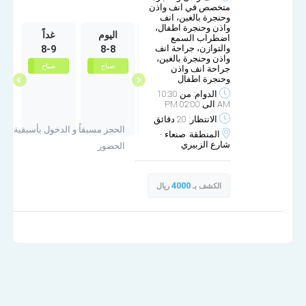
متخصص في انف واذن
وحنجرة بالغين، انف
واذن وحنجرة اطفال،
الخميس
الجمعة
اليوم
غداً
ا
اضطراب السمع
والتوازن، جراحة انف
8-9
8-8
10-2
10-1
واذن وحنجرة بالغين،
غير متوفر
صباح
صباح
صباح
جراحة انف واذن
وحنجرة اطفال
الدوام: من 10:30
AM الى 02:00 PM
الانتظار: 20 دقائق
الحجز مسبقاً و الدخول بأسبقية
المنطقة: صنعاء -
شارع الزبيري
الحضور
4000
الكشف بـ
ريال
مركز عناية الأنف والأذن والحنجرة.