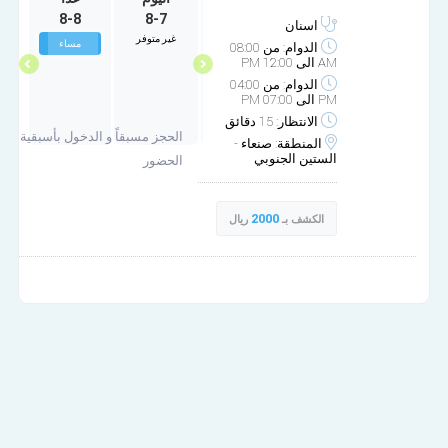
8-8
8-7
10-1
9-30
اسنان
غير متوفر
غير متوفر
مساء
مساء
الدوام: من 08:00
AM الى 12:00 PM
الدوام: من 04:00
PM الى 07:00 PM
الانتظار: 15 دقائق
الحجز مسبقاً و الدخول بأسبقية
المنطقة: صنعاء -
الستين الجنوبي
الحضور
2000
الكشف بـ
ريال
مركز الريادة