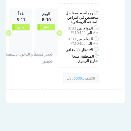
روماتيزم ومفاصل
السبت
الأحد
اليوم
غداً
ا
متخصص في امراض
8-11
8-10
10-4
10-3
المناعه الروماتويد
صباح
صباح
صباح
صباح
الدوام: من 10:00
AM الى 04:00 PM
الدوام: من 10:00
AM الى 04:00 PM
الانتظار: 30 دقائق
الحجز مسبقاً و الدخول بأسبقية
المنطقة: صنعاء -
شارع الزبيري
الحضور
6000
الكشف بـ
ريال
مركز نيوسكان