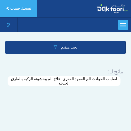
تسجيل حساب
بحث متقدم
نتائج لـ :
اصابات الحوادث الم العمود الفقري -علاج الم وخشونة الركبه بالطرق
الحديثه