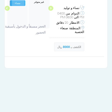
غير متوفر
مساء
مساء
مساء
نساء و توليد
الدوام: من 04:00
PM الى 08:00 PM
الانتظار: 20 دقائق
الحجز مسبقاً و الدخول بأسبقية
المنطقة: صنعاء -
الحصبة
الحضور
8000
الكشف بـ
ريال
عيادة د. زينب الخزان