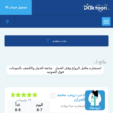
تسجيل حساب
بحث متقدم
نتائج لـ :
استشاره ماقبل الزواج وقبل الحمل - متابعة الحمل والكشف بالموجات
فوق الصوتيه
زينب محمد
الدكتورة
الخزان
71 تقييمات
الأربعاء
الخميس
اليوم
غداً
استشارية نساء وولادة
8-8
8-7
10-1
9-30