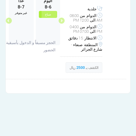
الثلاثاء
الأربعاء
اليوم
غداً
ا
8-7
8-6
9-30
9-29
جلدية
غير متوفر
صباح
صباح
صباح
الدوام: من 08:00
AM الى 12:00 PM
مساء
مساء
الدوام: من 04:00
PM الى 07:00 PM
الانتظار: 15 دقائق
الحجز مسبقاً و الدخول بأسبقية
المنطقة: صنعاء -
شارع الجزائر
الحضور
2500
الكشف بـ
ريال
مركز الاوزون للعلاج الطبي والتجميل