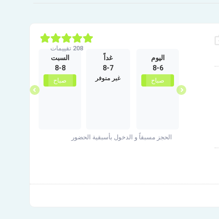
208 تقييمات
الأربعاء
اليوم
غداً
السبت
الأحد
8-9
8-8
8-7
8-6
9-30
غير متوفر
صباح
صباح
صباح
صباح
الحجز مسبقاً و الدخول بأسبقية الحضور
حنجرة.