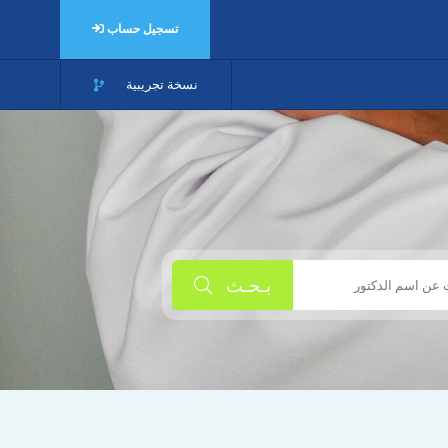
تسجيل حساب
نسخة تجريبية
بـحـث