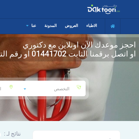
الاطباء
العروض
المدونة
عنا
احجز موعدك الآن اونلاين مع دكتوري
او اتصل برقمنا الثابت
01441702
او رقم الت
التخصص
ا
نتائج لـ :