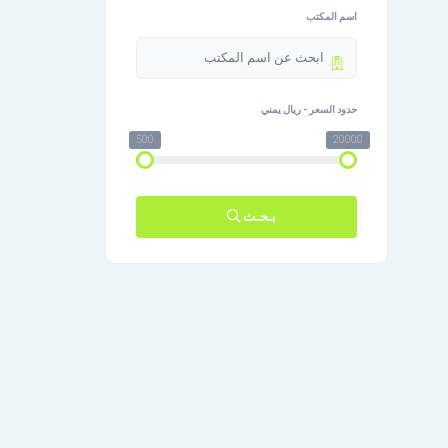
اسم المكتب
حدود السعر - ريال يمني
500
20000
بـحـث