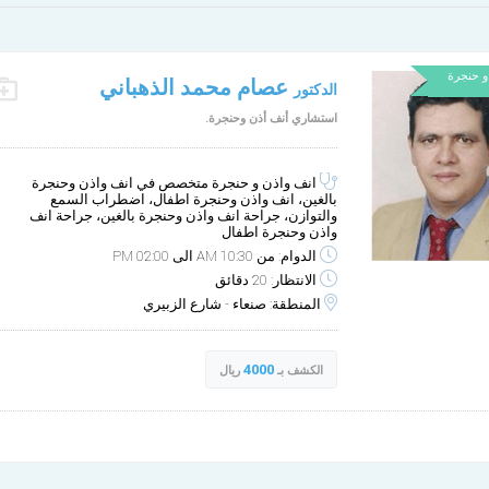
و حنجرة
عصام محمد الذهباني
الدكتور
استشاري أنف أذن وحنجرة.
الإثنين
الثلاثاء
9-29
9-28
صباح
صباح
انف واذن و حنجرة متخصص في انف واذن وحنجرة
بالغين، انف واذن وحنجرة اطفال، اضطراب السمع
والتوازن، جراحة انف واذن وحنجرة بالغين، جراحة انف
واذن وحنجرة اطفال
الدوام: من 10:30 AM الى 02:00 PM
الانتظار: 20 دقائق
المنطقة: صنعاء - شارع الزبيري
4000
الكشف بـ
ريال
مركز عناية الأنف والأذن وال