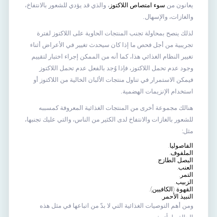
يعانون من
سوء امتصاص اللاكتوز
، والذي قد يؤدي للشعور بالانتفاخ،
والغازات، والإسهال.
لذلك ينصح بمحاولة تجنب المنتجات الحاوية على اللاكتوز لفترة
تجريبية من أجل فحص ما إذا كان سيحدث تغيير في الأعراض أثناء
تغيير النظام الغذائي هذا، كما أنه من الممكن إجراء اختبار لتقييم
وجود عدم تحمل اللاكتوز، فإذا وُجد بالفعل عدم تحمل اللاكتوز
فيمكن الاستمرار في تناول منتجات الألبان الخالية من اللاكتوز أو
استخدام الإنزيمات الهضمية.
هنالك مجموعة أخرى من المنتجات الغذائية المعروفة كمسببه
للشعور بالغازات والانتفاخ لدى الكثير من الناس، والتي عليك تجنبها،
مثل:
الفاصوليا
.
الملفوف.
البصل الطازج.
العنب
.
التمر.
الزبيب
.
القهوة (الكافيين).
النبيذ الأحمر.
ومن أهم التوصيات الغذائية التي لا بدّ من اتباعها في مثل هذه