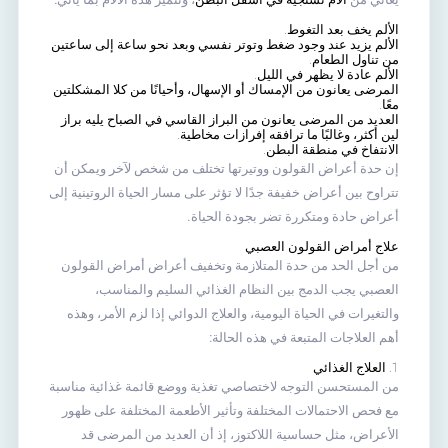
الألم يخف بعد التغوط.
الألم يزيد عند وجود ضغط وتوتر نفسي وبعد نحو ساعة إلى ساعتين
من تناول الطعام.
الألم عادة لا يظهر في الليل.
المرضى يعانون من الإمساك أو
الإسهال
، وأحيانًا من كلا المشكلتين
معًا.
العديد من المرضى يعانون من البراز القاسي في الصباح يليه براز
لين أكثر، وغالبًا ما ترافقه إفرازات مخاطية.
الانتفاخ في منطقة البطن
.
إن حدة أعراض القولون ووتيرتها تختلف من شخص لآخر ويمكن أن
تتراوح بين أعراض خفيفة جدًا لا تؤثر على مسار الحياة الروتينية إلى
أعراض حادة ومتكررة تضر بجودة الحياة.
علاج أمراض القولون العصبي
من أجل الحد من حدة المتلازمة وتخفيف أعراض أمراض القولون
العصبي يجب الدمج بين النظام الغذائي السليم والمناسب،
والتغيرات في الحياة اليومية، والعلاج الدوائي إذا لزم الأمر، وهذه
أهم العلاجات المتبعة في هذه الحالة:
1. العلاج الغذائي
من المستحسن التوجه لاختصاصي تغذية ووضع قائمة غذائية مناسبة
مع فحص الاحتمالات المختلفة وتأثير الأطعمة المختلفة على ظهور
الأعراض، مثل حساسية اللاكتوز، إذ أن العديد من المرضى قد