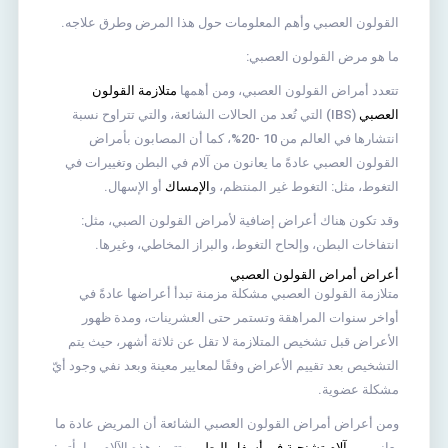
القولون العصبي وأهم المعلومات حول هذا المرض وطرق علاجه
.
ما هو مرض القولون العصبي
:
تتعدد أمراض القولون العصبي، ومن أهمها
متلازمة القولون
العصبي
(IBS) التي تُعد من الحالات الشائعة، والتي تتراوح نسبة
انتشارها في العالم من 10 -20%، كما أن المصابون بأمراض
القولون العصبي عادةً ما يعانون من آلام في البطن وتغييرات في
التغوط، مثل: التغوط غير المنتظم، و
الإمساك
أو الإسهال.
وقد تكون هناك أعراض إضافية لأمراض القولون الصبي، مثل:
انتفاخات البطن، وإلحاح التغوط، والبراز المخاطي، وغيرها.
أعراض أمراض القولون العصبي
متلازمة القولون العصبي مشكلة مزمنة تبدأ أعراضها عادةً في
أواخر سنوات المراهقة وتستمر حتى العشرينات، ومدة ظهور
الأعراض قبل تشخيص المتلازمة لا تقل عن ثلاثة أشهر، حيث يتم
التشخيص بعد تقييم الأعراض وفقًا لمعايير معينة وبعد نفي وجود أيّ
مشكلة عضوية.
ومن أعراض أمراض القولون العصبي الشائعة أن المريض عادة ما
يعاني من
آلام تشنجية في أسفل البطن
، وتتميز هذه الآلام بما يأتي: