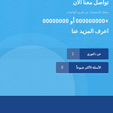
dir="LTR">:&nbsp;</span></strong></p> <p>يتم
تواصل معنا الان
الحصول على البوتوكس من جرثومة المطثية
الوشيقية<span dir="LTR"> Clostridium botulinum.
</span>يؤثر هذا الذيفان على النهايات العصبية
الخاصة بالعضلات في مكان الحقن، ويسبب شلل هذه
يمكنك الاستفسار عن طريق الواتساب
العضلات أو ضعفها. بما يساعد على إزالة التجاعيد
والخطوط الجلدية الناجمة عن هذه تقلص
+000000000
أو
00000000
العضلات<span dir="LTR">.</span></p>
<p>وتشمل أنواع الحقن الأخرى<span dir="LTR">:
</span></p> <ul> <li>حقن البلازما<span
dir="LTR">.</span></li> <li>حقن
اعرف المزيد عنا
الكولاجين<span dir="LTR">.</span></li>
<li>حقن الدهون<span dir="LTR">.</span></li>
</ul> <p><strong>ما هي العمليات الجراحية
التجميلية؟</strong></p> <p>تشمل العمليات
الجراحية التجميلية أي جزء من الجسم، وتكون آثارها
في غالب الأحيان دائمة ومن الصعب عكسها، ولهذا
يجب أخذ قرار إجرائها بتروٍّ وبعد تفكير مطول.
تتضمن انواع&nbsp;العمليات الجراحية التجميلية:
جراحة الوجه (مثل، عملية شد الوجه، وجراحة الأجفان،
عن دكتوري
الأنف، والأذن، والذقن) وجراحة الثدي (التي تتضمن
الزرع، والتصغير، والشد)، وعملية شفط الدهون،
وجراحة البطن&nbsp;والأعضاء التناسلية<span
dir="LTR">.</span></p> <p><strong>متى
تستطب عمليات الليزر والحقن؟</strong></p>
الأسئلة الأكثر شيوعاً
<p>يشمل تأثير عمليات الليزر والحقن من الطبقات
السطحية للجلد وحتى العميقة منها، وتتميز هذه
العمليات بإمكانية إجرائها في العيادة الخاصة للطبيب،
وقلة الوقت الذي تستغرقه، وندرة الآثار الجانبية
للعملية، وسرعة ظهور التغيرات المطلوبة. من جهة
أخرى تتصف التأثيرات التجميلية لعمليات الليزر
والحقن بكونها قصيرة الأمد، وتستمر فقط فترة
محدودة اعتمادًا على نوع العملية المُجراة، وبعدم
قدرتها على إزالة وعكس آثار وعلامات التقدم في
العمر الكبيرة والشديدة. لهذا تستطب&nbsp;عمليات
الليزر والحقن عند الأشخاص الأصغر من 50 سنة
الذين تظهر عليهم علامات بسيطة وخفيفة من التقدم
بالعمر يمكن إخفاؤها وعكسها باستخدام الليزر
والحقن<span dir="LTR">.</span></p> <p>
<strong>متى تستطب العمليات الجراحية التجميلية؟
</strong></p> <p>في حين أن عمليات الليزر