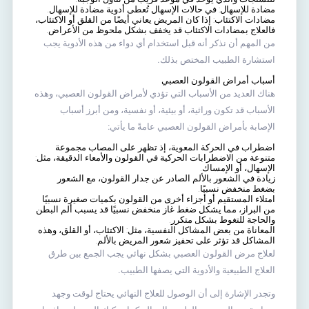
مضادة للإسهال:
في حالات الإسهال تُعطى أدوية مضادة للإسهال.
مضادات الاكتئاب:
إذا كان المريض يعاني أيضًا من القلق أو الاكتئاب،
فالعلاج
بمضادات الاكتئاب
قد يخفف بشكل ملحوظ من الأعراض.
من المهم أن نذكر أنه قبل استخدام أي دواء من هذه الأدوية يجب
استشارة الطبيب المختص بذلك.
أسباب أمراض القولون العصبي
هناك العديد من الأسباب التي تؤدي لأمراض القولون العصبي، وهذه
الأسباب قد تكون وراثية، أو بيئية، أو نفسية، ومن أبرز أسباب
الإصابة بأمراض القولون العصبي عامةً ما يأتي:
اضطراب في الحركة المعوية، إذ تظهر على المصاب مجموعة
متنوعة من الاضطرابات الحركية في القولون والأمعاء الدقيقة، مثل:
الإسهال، أو الإمساك.
زيادة في الشعور بالألم الصادر عن جدار القولون، مع الشعور
بضغط منخفض نسبيًا.
امتلاء المستقيم أو أجزاء أخرى من القولون بكميات صغيرة نسبيًا
من البراز، مما يشكل ضغط غاز منخفض نسبيًا قد يسبب ألم البطن
والحاجة للتغوط بشكل متكرر.
المعاناة من بعض المشاكل النفسية، مثل:
الاكتئاب
، أو القلق، وهذه
المشاكل قد تؤثر على تحفيز شعور المريض بالألم.
لعلاج مرض القولون العصبي بشكل نهائي يجب الجمع بين طرق
العلاج الطبيعية والأدوية التي يصفها الطبيب
.
وتجدر الإشارة إلى أن الوصول للعلاج النهائي يحتاج لوقت وجهد