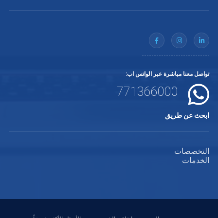
كل منهما، ضمن حدود أدواته الخاصة، قدرته التجميلية.
حيث تتحقق النتيجة التجميلية الأفضل عند وجود تعاون
بين الاختصاصين المختلفين<span dir="LTR">.
</span></p> <p>اذا اردت معرفة المراكز
المتخصصة بالعمليات التجميلية يمكنك الدخول الى
رابط كل مركز<span dir="LTR"> :</span></p>
<p>مركز ايلان</p> <p><a
="https://cutt.ly/PH0ID8J">https://cutt.ly/PH0ID8J</a>&nbsp;
</p> <p>مركز مون للتجميل</p> <p><a
href="https://cutt.ly/ZH0Ox8c">https://cutt.ly/ZH0Ox8c</a>
</p> <p>عيادة الدكتورة سحر العودي</p> <p><a
href="https://cutt.ly/sH0OXEL">https://cutt.ly/sH0OXEL</a>
</p> <p>&nbsp;</p> <p>&nbsp;</p>
تواصل معنا مباشرة عبر الواتس اب:
771366000
ابحث عن طريق
التخصصات
الخدمات