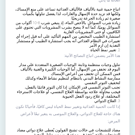
الحالة ما يأتي:
اتباع حمية غنية بالألياف:
فالألياف الغذائية
تساعد على منع الإمساك،
ولكنها قد تزيد حدة الإسهال والغازات، لذا يفضل تناولها بكميات
صغيرة ثم زيادة الجرعة تدريجيًا.
زيادة شرب السوائل:
بالأخص الماء، إذ ينبغي شرب 8-10 أكواب من
السوائل يوميًا، كما أنه لا ينصح بشرب المشروبات التي تحتوي على
الكافيين، أو حتى
المشروبات الغازية
.
استشارة الطبيب المختص:
من المهم التأكيد على أنه قبل إجراء أي
تغييرات في النظام الغذائي أنه يجب استشارة الطبيب أو مستشار
التغذية إن ازم الأمر.
2. تغيير نمط الحياة
هذا الأمر يتضمن اتباع النصائح الآتية:
تناول وجبات منتظمة وثابتة:
الوجبات الصغيرة المتعددة على مدار
اليوم قد تخفف من الإسهال، أما الوجبات الكبيرة والغنية بالألياف
فمن الممكن أن تخفف من أعراض الإمساك.
ممارسة النشاط البدني بانتظام:
لتنظيم نشاط الأمعاء وكذلك
لتخفيف التوتر النفسي.
تجنب التوتر النفسي قدر الإمكان:
إذا كان التوتر قائمًا بالفعل،
فيجب محاولة علاجه بواسطة العلاج النفسي، أو علاجات الاسترخاء
المختلفة، أو علاج ردود الفعل الحيوية.
3. العلاج الدوائي
إذا كانت الحمية الغذائية وتغيير نمط الحياة ليس كافيًا، فأحيانًا تكون
هناك حاجة للعلاج الدوائي، والعلاج الموصى به يتغير تبعًا لأعراض
المرض:
مضاد للتشنجات:
في حالات تشنج القولون يُعطى علاج دوائي مضاد
للتشنجات والذي يُؤخذ في موعد قريب من تناول الوجبة.